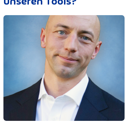
u
n
s
e
r
e
n
T
o
o
l
s
?