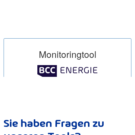
S
i
e
h
a
b
e
n
F
r
a
g
e
n
z
u