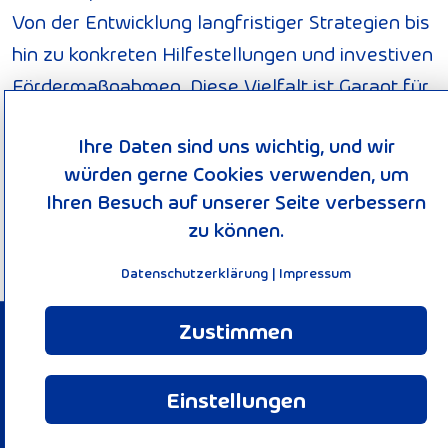
Von der Entwicklung langfristiger Strategien bis
hin zu konkreten Hilfestellungen und investiven
Fördermaßnahmen. Diese Vielfalt ist Garant für
gute Ideen. Die Nationale Klimaschutzinitiative
Ihre Daten sind uns wichtig, und wir
trägt zu einer Verankerung des Klimaschutzes
würden gerne Cookies verwenden, um
vor Ort bei. Von ihr profitieren Verbraucherinnen
Ihren Besuch auf unserer Seite verbessern
und Verbraucher ebenso wie Unternehmen,
zu können.
Kommunen oder Bildungseinrichtungen.
Datenschutzerklärung
|
Impressum
Zustimmen
© 2026 KEEN-Verbund
Impressum
Einstellungen
Datenschutzerklärung