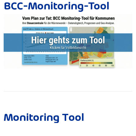
BCC-Monitoring-Tool
M
o
n
i
t
o
r
i
n
g
T
o
o
l