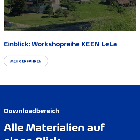
Einblick: Workshopreihe KEEN LeLa
MEHR ERFAHREN
D
o
w
n
l
o
a
d
b
e
r
e
i
c
h
A
l
l
e
M
a
t
e
r
i
a
l
i
e
n
a
u
f