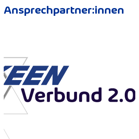
A
n
s
p
r
e
c
h
p
a
r
t
n
e
r
:
i
n
n
e
n