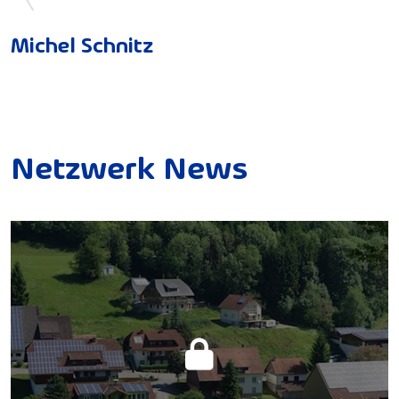
Michel Schnitz
N
e
t
z
w
e
r
k
N
e
w
s