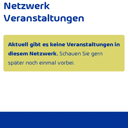
N
e
t
z
w
e
r
k
V
e
r
a
n
s
t
a
l
t
u
n
g
e
n
Aktuell gibt es keine Veranstaltungen in
diesem Netzwerk.
Schauen Sie gern
später noch einmal vorbei.