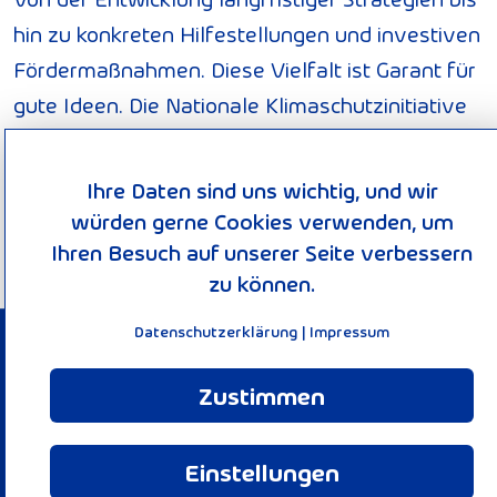
hin zu konkreten Hilfestellungen und investiven
Fördermaßnahmen. Diese Vielfalt ist Garant für
gute Ideen. Die Nationale Klimaschutzinitiative
trägt zu einer Verankerung des Klimaschutzes
vor Ort bei. Von ihr profitieren Verbraucherinnen
Ihre Daten sind uns wichtig, und wir
und Verbraucher ebenso wie Unternehmen,
würden gerne Cookies verwenden, um
Kommunen oder Bildungseinrichtungen.
Ihren Besuch auf unserer Seite verbessern
zu können.
Datenschutzerklärung
|
Impressum
© 2026 KEEN-Verbund
Zustimmen
Impressum
Datenschutzerklärung
Einstellungen
Einwilligungserklärung