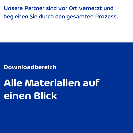
Unsere Partner sind vor Ort vernetzt und
begleiten Sie durch den gesamten Prozess.
D
o
w
n
l
o
a
d
b
e
r
e
i
c
h
A
l
l
e
M
a
t
e
r
i
a
l
i
e
n
a
u
f
e
i
n
e
n
B
l
i
c
k