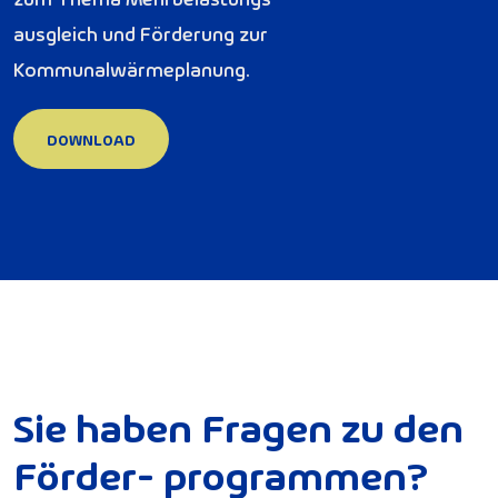
ausgleich und Förderung zur
Kommunalwärmeplanung.
DOWNLOAD
DOWNLOAD
S
i
e
h
a
b
e
n
F
r
a
g
e
n
z
u
d
e
n
F
ö
r
d
e
r
-
p
r
o
g
r
a
m
m
e
n
?