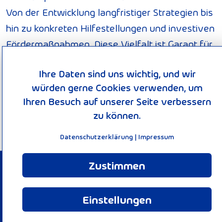
Von der Entwicklung langfristiger Strategien bis
hin zu konkreten Hilfestellungen und investiven
Fördermaßnahmen. Diese Vielfalt ist Garant für
gute Ideen. Die Nationale Klimaschutzinitiative
Ihre Daten sind uns wichtig, und wir
trägt zu einer Verankerung des Klimaschutzes
würden gerne Cookies verwenden, um
vor Ort bei. Von ihr profitieren Verbraucherinnen
Ihren Besuch auf unserer Seite verbessern
und Verbraucher ebenso wie Unternehmen,
zu können.
Kommunen oder Bildungseinrichtungen.
Datenschutzerklärung
|
Impressum
Zustimmen
© 2026 KEEN-Verbund
Impressum
Einstellungen
Datenschutzerklärung