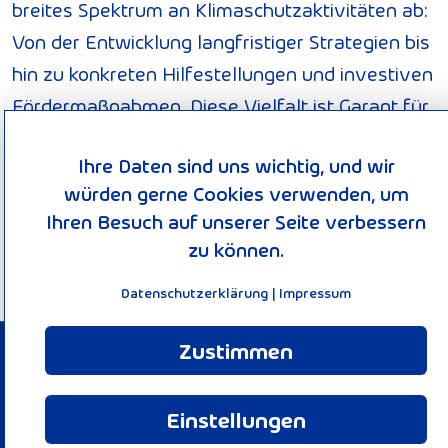
breites Spektrum an Klimaschutzaktivitäten ab:
Von der Entwicklung langfristiger Strategien bis
hin zu konkreten Hilfestellungen und investiven
Fördermaßnahmen. Diese Vielfalt ist Garant für
gute Ideen. Die Nationale Klimaschutzinitiative
Ihre Daten sind uns wichtig, und wir
trägt zu einer Verankerung des Klimaschutzes
würden gerne Cookies verwenden, um
vor Ort bei. Von ihr profitieren Verbraucherinnen
Ihren Besuch auf unserer Seite verbessern
und Verbraucher ebenso wie Unternehmen,
zu können.
Kommunen oder Bildungseinrichtungen.
Datenschutzerklärung
|
Impressum
Zustimmen
© 2026 KEEN-Verbund
Impressum
Einstellungen
Datenschutzerklärung