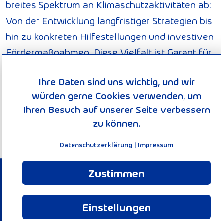
breites Spektrum an Klimaschutzaktivitäten ab:
Von der Entwicklung langfristiger Strategien bis
hin zu konkreten Hilfestellungen und investiven
Fördermaßnahmen. Diese Vielfalt ist Garant für
gute Ideen. Die Nationale Klimaschutzinitiative
Ihre Daten sind uns wichtig, und wir
trägt zu einer Verankerung des Klimaschutzes
würden gerne Cookies verwenden, um
vor Ort bei. Von ihr profitieren Verbraucherinnen
Ihren Besuch auf unserer Seite verbessern
und Verbraucher ebenso wie Unternehmen,
zu können.
Kommunen oder Bildungseinrichtungen.
Datenschutzerklärung
|
Impressum
Zustimmen
© 2026 KEEN-Verbund
Impressum
Einstellungen
Datenschutzerklärung