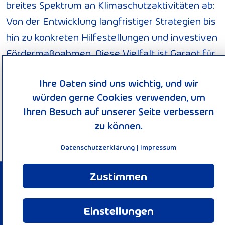
breites Spektrum an Klimaschutzaktivitäten ab:
Von der Entwicklung langfristiger Strategien bis
hin zu konkreten Hilfestellungen und investiven
Fördermaßnahmen. Diese Vielfalt ist Garant für
gute Ideen. Die Nationale Klimaschutzinitiative
Ihre Daten sind uns wichtig, und wir
trägt zu einer Verankerung des Klimaschutzes
würden gerne Cookies verwenden, um
vor Ort bei. Von ihr profitieren Verbraucherinnen
Ihren Besuch auf unserer Seite verbessern
und Verbraucher ebenso wie Unternehmen,
zu können.
Kommunen oder Bildungseinrichtungen.
Datenschutzerklärung
|
Impressum
Zustimmen
© 2026 KEEN-Verbund
Impressum
Einstellungen
Datenschutzerklärung