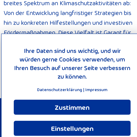
breites Spektrum an Klimaschutzaktivitäten ab:
Von der Entwicklung langfristiger Strategien bis
hin zu konkreten Hilfestellungen und investiven
Fördermaßnahmen. Diese Vielfalt ist Garant für
gute Ideen. Die Nationale Klimaschutzinitiative
Ihre Daten sind uns wichtig, und wir
trägt zu einer Verankerung des Klimaschutzes
würden gerne Cookies verwenden, um
vor Ort bei. Von ihr profitieren Verbraucherinnen
Ihren Besuch auf unserer Seite verbessern
und Verbraucher ebenso wie Unternehmen,
zu können.
Kommunen oder Bildungseinrichtungen.
Datenschutzerklärung
|
Impressum
Zustimmen
© 2026 KEEN-Verbund
Impressum
Einstellungen
Datenschutzerklärung