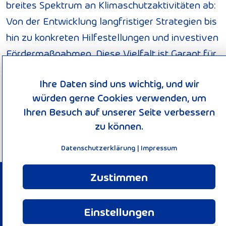
breites Spektrum an Klimaschutzaktivitäten ab:
Von der Entwicklung langfristiger Strategien bis
hin zu konkreten Hilfestellungen und investiven
Fördermaßnahmen. Diese Vielfalt ist Garant für
gute Ideen. Die Nationale Klimaschutzinitiative
Ihre Daten sind uns wichtig, und wir
trägt zu einer Verankerung des Klimaschutzes
würden gerne Cookies verwenden, um
vor Ort bei. Von ihr profitieren Verbraucherinnen
Ihren Besuch auf unserer Seite verbessern
und Verbraucher ebenso wie Unternehmen,
zu können.
Kommunen oder Bildungseinrichtungen.
Datenschutzerklärung
|
Impressum
Zustimmen
© 2026 KEEN-Verbund
Impressum
Einstellungen
Datenschutzerklärung